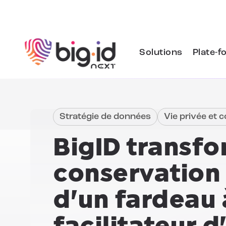
Skip to content
Solutions
Plate-f
Stratégie de données
Vie privée et 
BigID transfo
conservation
d'un fardeau 
facilitateur d