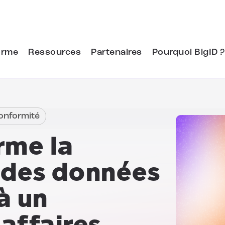
orme
Ressources
Partenaires
Pourquoi BigID ?
conformité
rme la
 des données
à un
'affaires