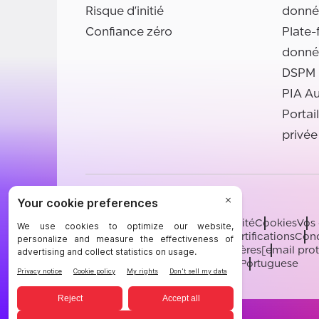
Risque d'initié
donné
Confiance zéro
Plate-
donné
DSPM
PIA A
Portai
privée
©BigID
Conditions
Avis de confidentialité
Cookies
Vos 
Ressources juridiques BigID
Certifications
Cond
Sous-processeurs
Soutien
Carrières
[email pro
English
German
French
Spanish
Portuguese