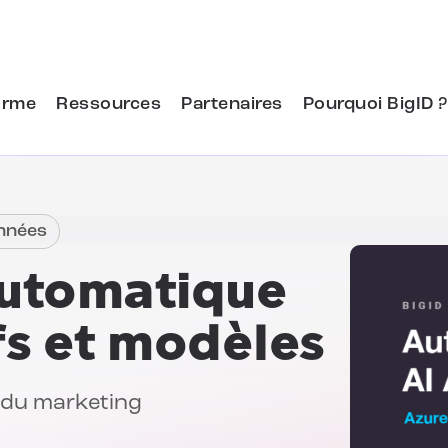
orme
Ressources
Partenaires
Pourquoi BigID ?
onnées
automatique
fs et modèles
r du marketing