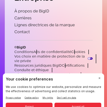
À propos de BigID
Carrières
Lignes directrices de la marque
Contact
©BigID
Conditions
Avis de confidentialité
Cookies
Vos choix en matière de protection de la
vie privée
Ressources juridiques BigID
Certifications
Conduite et éthique
Déclaration sur l'esclavage moderne
Sous-processeurs
Soutien
Carrières
[email protected]
English
German
French
Spanish
Portuguese