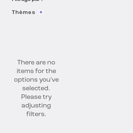
Thèmes
Sécurité de l'IA
Découverte et classification des
données
Intelligence des données
There are no
Gouvernance
Vie privée et conformité
items for the
options you've
Sécurité
selected.
Please try
adjusting
filters.