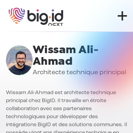
Skip to content
Wissam Ali-
Ahmad
Architecte technique principal
Wissam Ali-Ahmad est architecte technique
principal chez BigID. Il travaille en étroite
collaboration avec ses partenaires
technologiques pour développer des
intégrations BigID et des solutions communes. Il
possède vingt ans d'expérience technique en