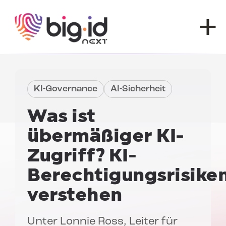
Zum Inhalt springen
KI-Governance
AI-Sicherheit
Was ist
übermäßiger KI-
Zugriff? KI-
Berechtigungsrisike
verstehen
Unter
Lonnie Ross
, Leiter für