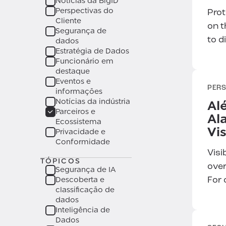
Notícias da BigID
Governança de IA na prática:
Perspectivas do
Prot
Liderança em Segurança:
Cliente
on t
Insights do Fórum de
Segurança de
to d
Liderança em Governança de
dados
Estratégia de Dados
IA
Funcionário em
destaque
Eventos e
PERS
informações
Notícias da indústria
Al
Parceiros e
Al
Ecossistema
Vi
Privacidade e
Conformidade
Visi
TÓPICOS
over
Segurança de IA
Descoberta e
For 
classificação de
dados
Inteligência de
Dados