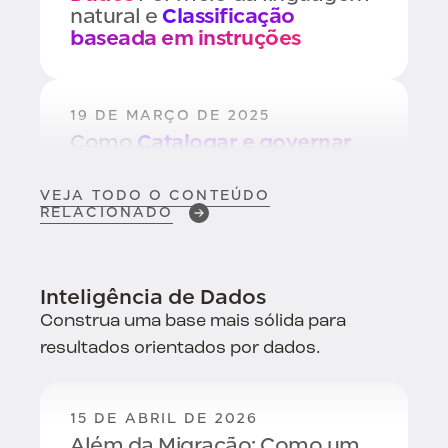
natural e
Classificação
baseada em instruções
19 DE MARÇO DE 2025
Como
Catalogar e governar
dados não estruturados
Usando o BigID
VEJA TODO O CONTEÚDO
RELACIONADO
8 DE NOVEMBRO DE 2024
Melhores práticas para
Análise
Inteligência de Dados
de dados
Construa uma base mais sólida para
resultados orientados por dados.
1 DE NOVEMBRO DE 2024
BigID vence o desafio de
15 DE ABRIL DE 2026
classificação de dados da
Além da Migração: Como um