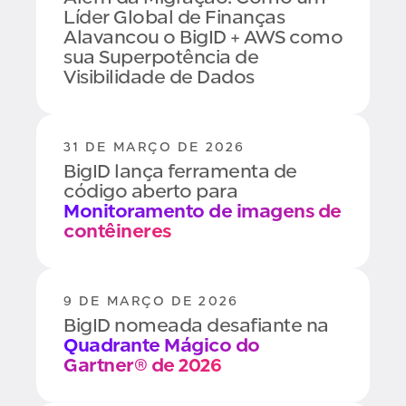
Intuit:
#1 na Classificação de
Líder Global de Finanças
Dados
Alavancou o BigID + AWS como
sua Superpotência de
Visibilidade de Dados
31 DE MARÇO DE 2026
BigID lança ferramenta de
código aberto para
Monitoramento de imagens de
contêineres
9 DE MARÇO DE 2026
BigID nomeada desafiante na
Quadrante Mágico do
Gartner® de 2026