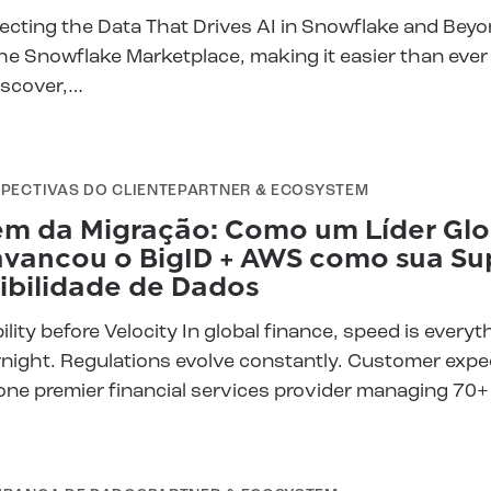
ecting the Data That Drives AI in Snowflake and Beyon
he Snowflake Marketplace, making it easier than eve
iscover,…
PECTIVAS DO CLIENTE
PARTNER & ECOSYSTEM
ém da Migração: Como um Líder Glo
avancou o BigID + AWS como sua Su
sibilidade de Dados
bility before Velocity In global finance, speed is every
night. Regulations evolve constantly. Customer expec
one premier financial services provider managing 70+