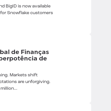
d BigID is now available
r for Snowflake customers
bal de Finanças
perpotência de
thing. Markets shift
tations are unforgiving.
 million…