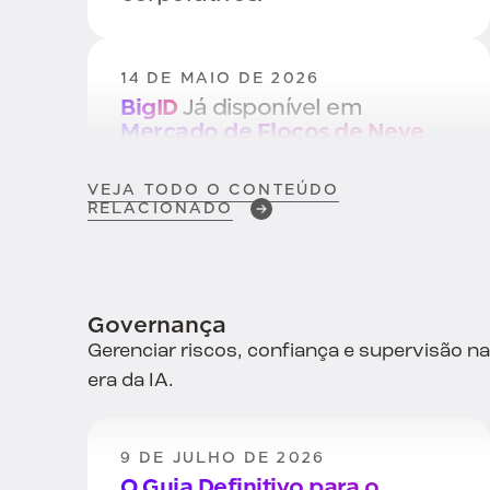
14 DE MAIO DE 2026
BigID
Já disponível em
Mercado de Flocos de Neve
VEJA TODO O CONTEÚDO
RELACIONADO
29 DE ABRIL DE 2026
Como proteger seus arquivos
.MD e eliminar uma falha
crítica de segurança de dados
Na Era da Codificação
Governança
Vibracional
Gerenciar riscos, confiança e supervisão na
era da IA.
27 DE ABRIL DE 2026
Segurança de IA
Começa com
9 DE JULHO DE 2026
dados
O Guia Definitivo para o