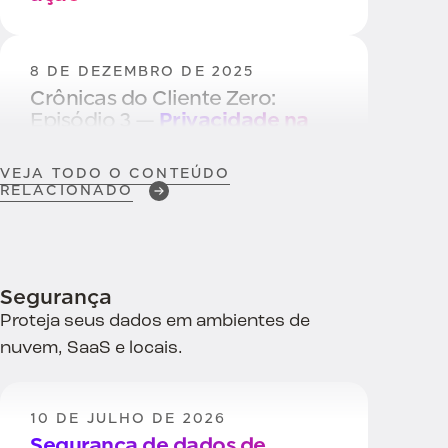
8 DE DEZEMBRO DE 2025
Crônicas do Cliente Zero:
Episódio 3 —
Privacidade na
prática
VEJA TODO O CONTEÚDO
RELACIONADO
2 DE DEZEMBRO DE 2025
BigID Nomeado um
Líder em
software de gestão de
privacidade
Segurança
Proteja seus dados em ambientes de
nuvem, SaaS e locais.
20 DE NOVEMBRO DE 2025
Operacionalizando a
Privacidade
Em Políticas,
10 DE JULHO DE 2026
Controles e IA
Segurança de dados de