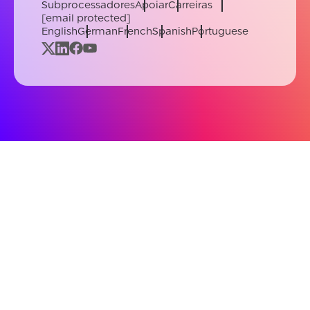
Subprocessadores
Apoiar
Carreiras
[email protected]
English
German
French
Spanish
Portuguese