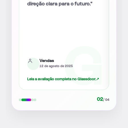
direção clara para o futuro.”
disp
pre
perg
e fa
sint
ind
posi
Vendas
as
12 de agosto de 2025
oor.
↗
Leia a avaliação completa no Glassdoor.
↗
Leia 
02
/ 04