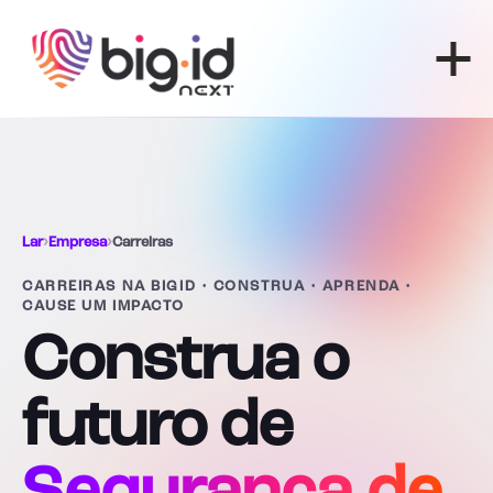
Pular para o conteúdo
Lar
›
Empresa
›
Carreiras
CARREIRAS NA BIGID • CONSTRUA • APRENDA •
CAUSE UM IMPACTO
Construa o
futuro de