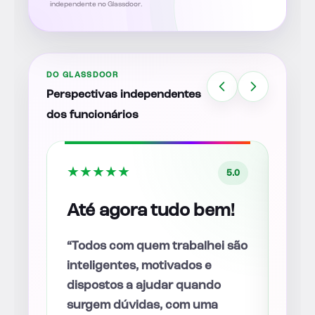
independente no Glassdoor.
DO GLASSDOOR
Perspectivas independentes
dos funcionários
★
★
★
★
★
★
★
5.0
5.0
a
Até agora tudo bem!
Equ
mu
ica
“Todos com quem trabalhei são
op
inteligentes, motivados e
dispostos a ajudar quando
“A e
surgem dúvidas, com uma
mult