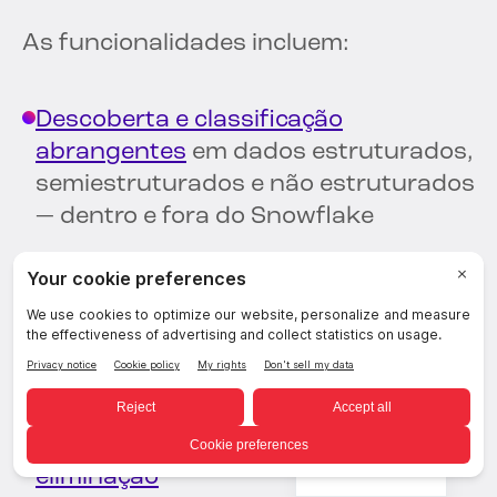
As funcionalidades incluem:
Descoberta e classificação
abrangentes
em dados estruturados,
semiestruturados e não estruturados
— dentro e fora do Snowflake
Monitoramento de atividades de
dados
Detecção de vulnerabilidades
Automatizado
remediação
e
Portuguese
eliminação