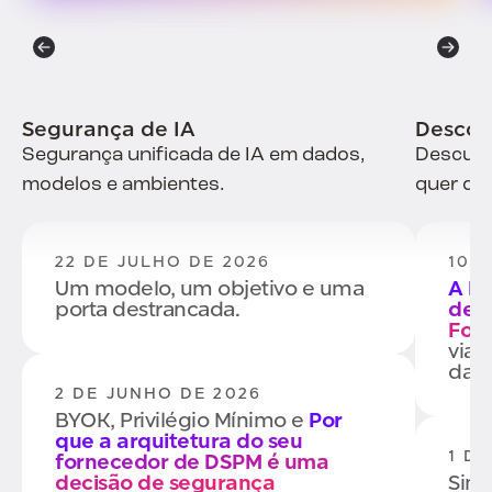
Segurança de IA
Descobe
Segurança unificada de IA em dados,
Descubr
modelos e ambientes.
quer que
22 DE JULHO DE 2026
10 D
Um modelo, um objetivo e uma
A Bi
porta destrancada.
de d
Forr
viab
da I
2 DE JUNHO DE 2026
BYOK, Privilégio Mínimo e
Por
que a arquitetura do seu
1 D
fornecedor de DSPM é uma
decisão de segurança
Simp