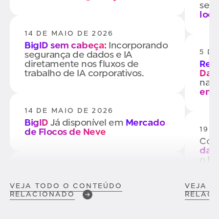
seg
loca
14 DE MAIO DE 2026
BigID sem cabeça:
Incorporando
5 D
segurança de dados e IA
diretamente nos fluxos de
Rede
trabalho de IA corporativos.
Dad
natu
em i
14 DE MAIO DE 2026
BigID
Já disponível em
Mercado
19 
de Flocos de Neve
Co
dado
o Bi
29 DE ABRIL DE 2026
Como proteger seus arquivos
VEJA TODO O CONTEÚDO
VEJA T
.MD e eliminar uma falha crítica
RELACIONADO
RELAC
8 D
de segurança de dados
Na Era
da Codificação Vibracional
Melh
de 