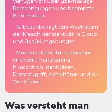
verfügen oft über übermäßige
Berechtigungen und begrenzte
Sichtbarkeit.
• KI beschleunigt das Wachstum
der Maschinenidentität in Cloud-
und SaaS-Umgebungen
• Moderne Identitätssicherheit
erfordert Transparenz
hinsichtlich Identitäten,
Datenzugriff, Aktivitäten und KI-
Workflows.
Was versteht man