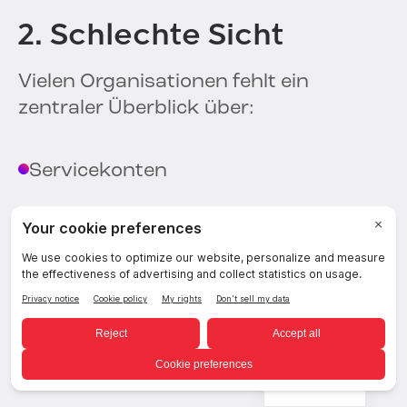
2. Schlechte Sicht
Vielen Organisationen fehlt ein
zentraler Überblick über:
Servicekonten
Token
KI-Agenten
API-Aktivität
German
Maschinenanmeldeinformationen