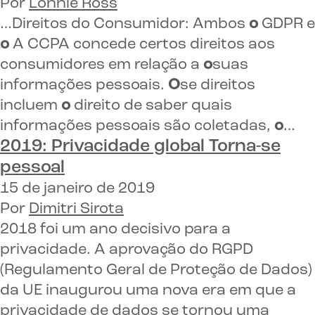
Por
Lonnie Ross
…Direitos do Consumidor: Ambos
o
GDPR e
o
A CCPA concede certos direitos aos
consumidores em relação a
o
suas
informações pessoais.
O
se direitos
incluem
o
direito de saber quais
informações pessoais são coletadas,
o
…
2019:
Privacidade global
Torna-se
pessoal
15 de janeiro de 2019
Por
Dimitri Sirota
2018 foi um ano decisivo para a
privacidade. A aprovação do RGPD
(Regulamento Geral de Proteção de Dados)
da UE inaugurou uma nova era em que a
privacidade de dados se tornou uma