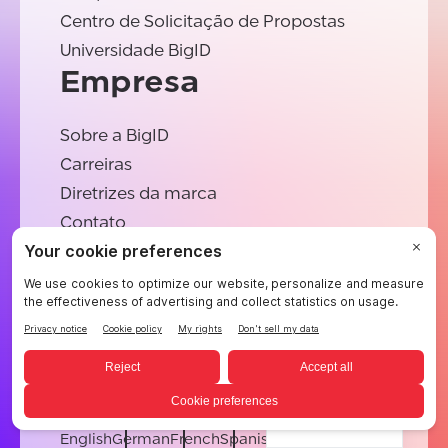
Centro de Solicitação de Propostas
Universidade BigID
Empresa
Sobre a BigID
Carreiras
Diretrizes da marca
Contato
©BigID
Termos
Aviso de privacidade
Biscoitos
Suas opções de privacidade
Recursos jurídicos da BigID
Certificações
Conduta e Ética
Declaração sobre a escravidão moderna
Subprocessadores
Apoiar
Carreiras
Portuguese
[email protected]
English
German
French
Spanish
Portuguese