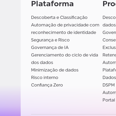
Plataforma
Pro
Descoberta e Classificação
Descob
Automação de privacidade com
dados
reconhecimento de identidade
Gover
Segurança e Risco
Conse
Governança de IA
Exclu
Gerenciamento do ciclo de vida
Reten
dos dados
Autom
Minimização de dados
Plata
Risco interno
Dados
Confiança Zero
DSPM
Autom
Portal