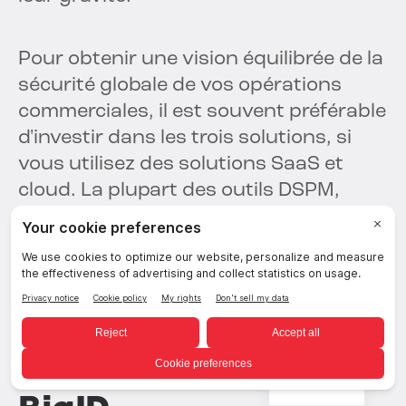
Pour obtenir une vision équilibrée de la
sécurité globale de vos opérations
commerciales, il est souvent préférable
d'investir dans les trois solutions, si
vous utilisez des solutions SaaS et
cloud. La plupart des outils DSPM,
CSPM et SSPM s'intègrent facilement,
vous offrant ainsi une sécurité
complète et robuste.
Améliorez la sécurité
de vos données avec
French