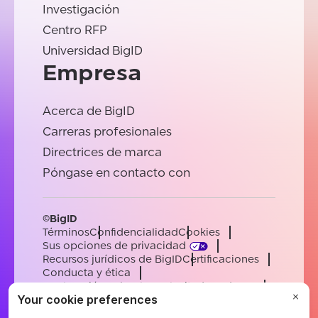
Investigación
Centro RFP
Universidad BigID
Empresa
Acerca de BigID
Carreras profesionales
Directrices de marca
Póngase en contacto con
©BigID
Términos
Confidencialidad
Cookies
Sus opciones de privacidad
Recursos jurídicos de BigID
Certificaciones
Conducta y ética
Declaración sobre la esclavitud moderna
Subprocesadores
Ayuda
Carreras profesionales
[email protected]