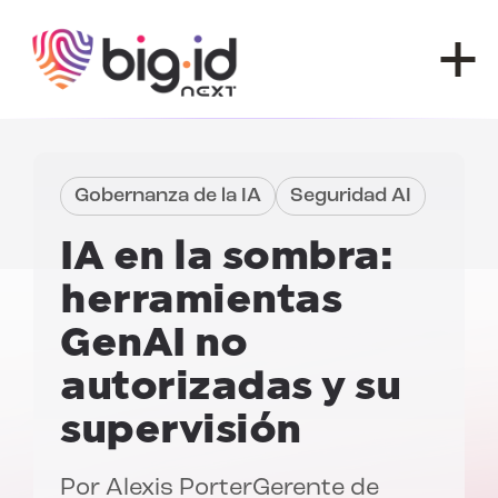
Ir al contenido
Gobernanza de la IA
Seguridad AI
IA en la sombra:
herramientas
GenAI no
autorizadas y su
supervisión
Por
Alexis Porter
Gerente de