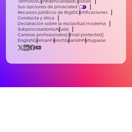
Términos
Confidencialidad
Cookies
Sus opciones de privacidad
Recursos jurídicos de BigID
Certificaciones
Conducta y ética
Declaración sobre la esclavitud moderna
Subprocesadores
Ayuda
Carreras profesionales
[email protected]
English
German
French
Spanish
Portuguese