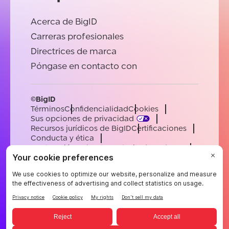
Acerca de BigID
Carreras profesionales
Directrices de marca
Póngase en contacto con
©BigID
Términos
Confidencialidad
Cookies
Sus opciones de privacidad
Recursos jurídicos de BigID
Certificaciones
Conducta y ética
Declaración sobre la esclavitud moderna
Subprocesadores
Ayuda
Carreras profesionales
[email protected]
English
German
French
Spanish
Portuguese