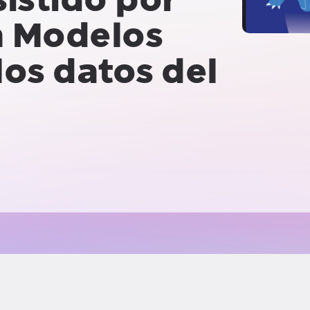
a
Modelos
os datos del