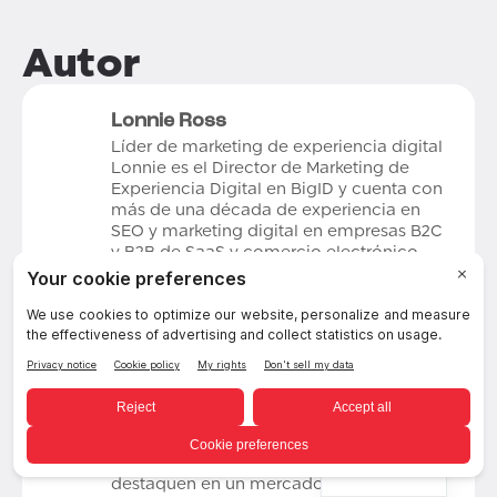
Autor
Lonnie Ross
Líder de marketing de experiencia digital
Lonnie es el Director de Marketing de
Experiencia Digital en BigID y cuenta con
más de una década de experiencia en
SEO y marketing digital en empresas B2C
y B2B de SaaS y comercio electrónico.
Tras haber trabajado tanto en el sector
tecnológico como en agencias, Lonnie
combina una sólida formación en
estrategia de búsqueda, UX y desarrollo
de contenido con una pasión por el
cambiante panorama de la protección de
datos. Desde la alineación del contenido
con la intención de búsqueda hasta la
definición de la voz de marca, Lonnie
garantiza que las organizaciones no solo
Spanish
destaquen en un mercado SaaS