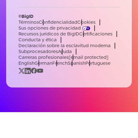
©BigID
Términos
Confidencialidad
Cookies
Sus opciones de privacidad
Recursos jurídicos de BigID
Certificaciones
Conducta y ética
Declaración sobre la esclavitud moderna
Subprocesadores
Ayuda
Carreras profesionales
[email protected]
English
German
French
Spanish
Portuguese