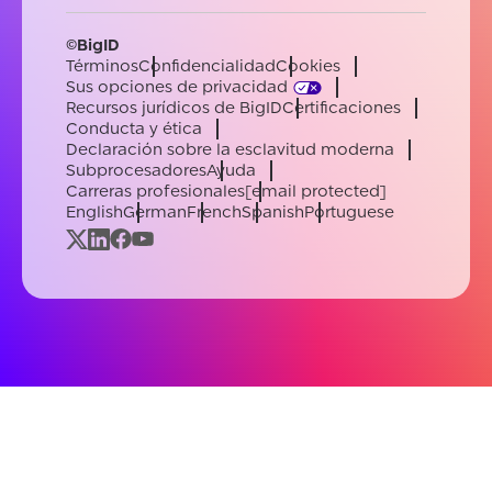
©BigID
Términos
Confidencialidad
Cookies
Sus opciones de privacidad
Recursos jurídicos de BigID
Certificaciones
Conducta y ética
Declaración sobre la esclavitud moderna
Subprocesadores
Ayuda
Carreras profesionales
[email protected]
English
German
French
Spanish
Portuguese