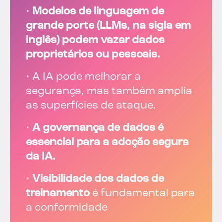
•
Modelos de linguagem de
grande porte (LLMs, na sigla em
inglês) podem vazar dados
proprietários ou pessoais.
• A IA pode melhorar a
segurança, mas também amplia
as superfícies de ataque.
•
A governança de dados é
essencial para a adoção segura
da IA.
•
Visibilidade dos dados de
treinamento
é fundamental para
a conformidade