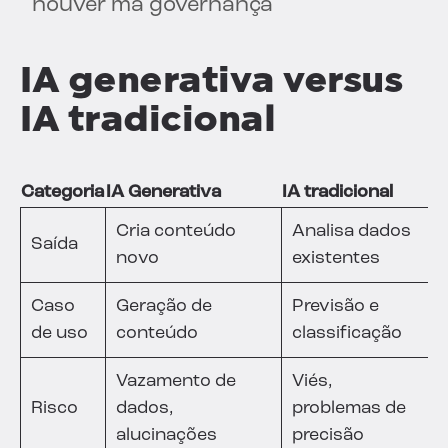
houver má governança
IA generativa versus
IA tradicional
Categoria
IA Generativa
IA tradicional
Cria conteúdo
Analisa dados
Saída
novo
existentes
Caso
Geração de
Previsão e
de uso
conteúdo
classificação
Vazamento de
Viés,
Risco
dados,
problemas de
alucinações
precisão