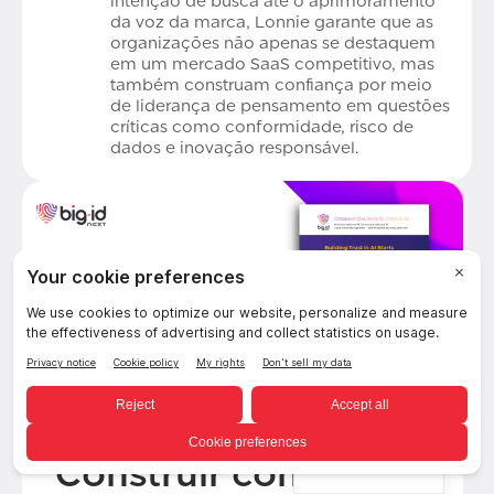
intenção de busca até o aprimoramento
da voz da marca, Lonnie garante que as
organizações não apenas se destaquem
em um mercado SaaS competitivo, mas
também construam confiança por meio
de liderança de pensamento em questões
críticas como conformidade, risco de
dados e inovação responsável.
Construir confiança
Portuguese