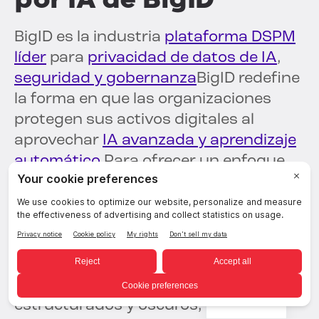
BigID es la industria
plataforma DSPM
líder
para
privacidad de datos de IA
,
seguridad y gobernanza
BigID redefine
la forma en que las organizaciones
protegen sus activos digitales al
aprovechar
IA avanzada y aprendizaje
automático
Para ofrecer un enfoque
holístico a la inteligencia de amenazas,
integrándose a la perfección con la
infraestructura de ciberseguridad
existente de su organización.
Identifique y clasifique todos sus
datos estructurados, no
Spanish
estructurados y oscuros, en toda su