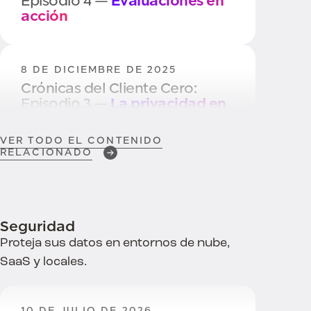
Episodio 4 —
Evaluaciones en
acción
8 DE DICIEMBRE DE 2025
Crónicas del Cliente Cero:
Episodio 3 —
La privacidad en
la práctica
VER TODO EL CONTENIDO
RELACIONADO
2 DE DICIEMBRE DE 2025
BigID nombrado
Líder en
software de gestión de la
privacidad
Seguridad
Proteja sus datos en entornos de nube,
SaaS y locales.
20 DE NOVIEMBRE DE 2025
Operacionalización de la
privacidad
Políticas, controles
10 DE JULIO DE 2026