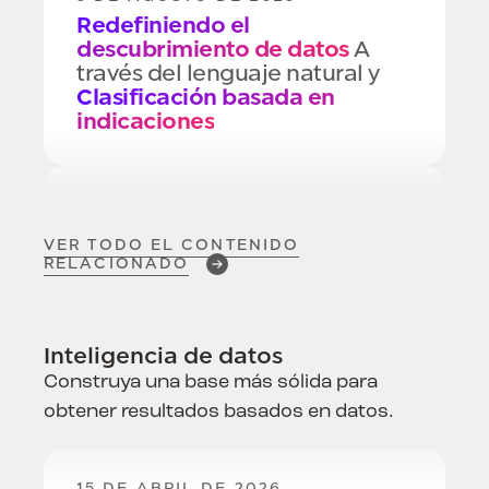
Redefiniendo el
descubrimiento de datos
A
través del lenguaje natural y
Clasificación basada en
indicaciones
19 DE MARZO DE 2025
Cómo
Catalogar y gestionar
VER TODO EL CONTENIDO
datos no estructurados
Uso de
RELACIONADO
BigID
Inteligencia de datos
8 DE NOVIEMBRE DE 2024
Construya una base más sólida para
Buenas prácticas para
obtener resultados basados en datos.
Escaneado de datos
15 DE ABRIL DE 2026