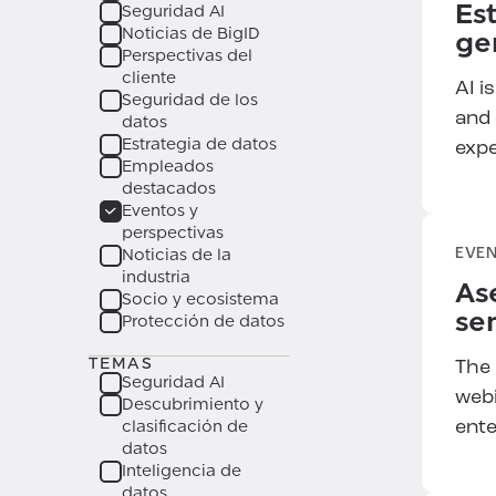
Est
Seguridad AI
6 DE ABRIL DE 2026
Noticias de BigID
ge
Gobernanza de la IA en la
Perspectivas del
práctica:
Perspectivas sobre
cliente
AI i
liderazgo en seguridad del
Seguridad de los
and 
Foro de Liderazgo en
datos
Estrategia de datos
Gobernanza de la IA
expe
Empleados
destacados
Eventos y
perspectivas
Noticias de la
EVEN
industria
Ase
Socio y ecosistema
se
Protección de datos
TEMAS
The 
Seguridad AI
webi
Descubrimiento y
clasificación de
ente
datos
Inteligencia de
datos