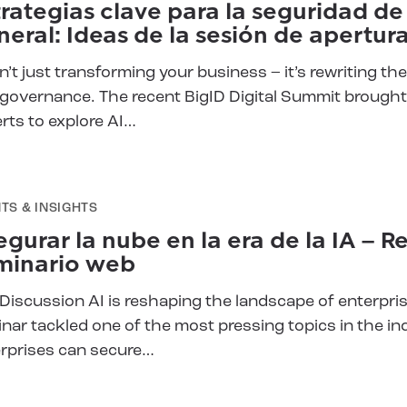
forma al futuro de una IA
rategias clave para la seguridad de l
segura y escalable
neral:
Ideas de la sesión de apertura
sn’t just transforming your business – it’s rewriting the
governance. The recent BigID Digital Summit brought
rts to explore AI…
TS & INSIGHTS
gurar la nube en la era de la IA
– R
minario web
Discussion AI is reshaping the landscape of enterpris
nar tackled one of the most pressing topics in the i
rprises can secure…