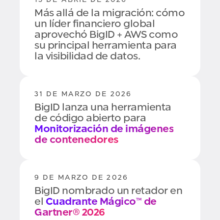
1 DE NOVIEMBRE DE 2024
Más allá de la migración: cómo
BigID gana el desafío de
un líder financiero global
clasificación de datos de
aprovechó BigID + AWS como
Intuit:
#1 en Clasificación de
su principal herramienta para
datos
la visibilidad de datos.
31 DE MARZO DE 2026
BigID lanza una herramienta
de código abierto para
Monitorización de imágenes
de contenedores
9 DE MARZO DE 2026
BigID nombrado un retador en
el
Cuadrante Mágico™ de
Gartner® 2026