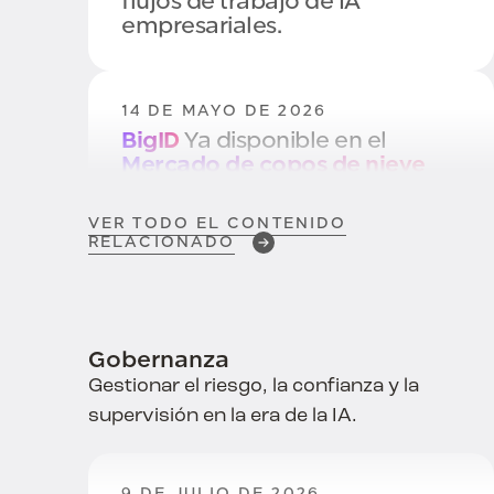
flujos de trabajo de IA
empresariales.
14 DE MAYO DE 2026
BigID
Ya disponible en el
Mercado de copos de nieve
VER TODO EL CONTENIDO
RELACIONADO
29 DE ABRIL DE 2026
Cómo proteger tus archivos
.MD y cerrar una brecha crítica
en la seguridad de los datos
en
la era de la codificación de
Gobernanza
vibraciones
Gestionar el riesgo, la confianza y la
supervisión en la era de la IA.
27 DE ABRIL DE 2026
Seguridad AI
Comienza con
9 DE JULIO DE 2026