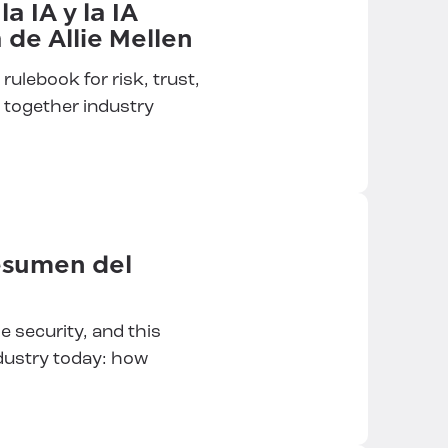
a IA y la IA
 de Allie Mellen
 rulebook for risk, trust,
 together industry
esumen del
e security, and this
ndustry today: how