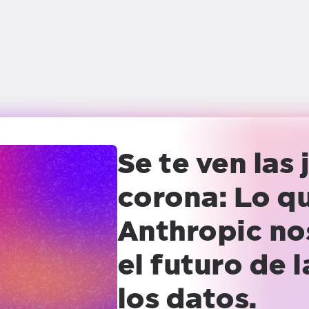
Se te ven las 
corona:
Lo qu
Anthropic no
el futuro de 
los datos.