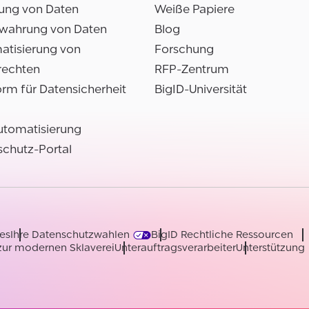
ung von Daten
Weiße Papiere
wahrung von Daten
Blog
atisierung von
Forschung
rechten
RFP-Zentrum
orm für Datensicherheit
BigID-Universität
utomatisierung
chutz-Portal
es
Ihre Datenschutzwahlen
BigID Rechtliche Ressourcen
zur modernen Sklaverei
Unterauftragsverarbeiter
Unterstützung