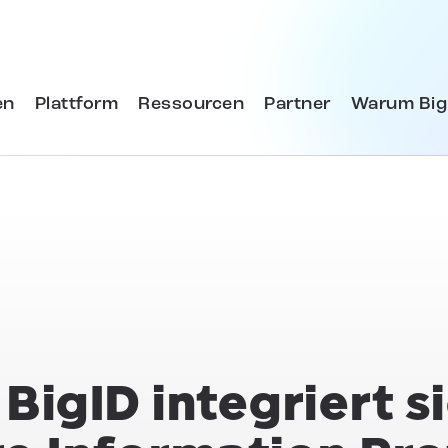
en
Plattform
Ressourcen
Partner
Warum Big
igID integriert si