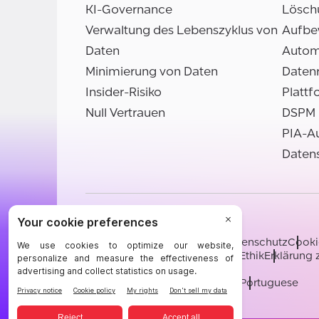
KI-Governance
Lösch
Verwaltung des Lebenszyklus von
Aufbe
Daten
Autom
Minimierung von Daten
Daten
Insider-Risiko
Plattf
Null Vertrauen
DSPM
PIA-A
Datens
©BigID
Bedingungen
Hinweis zum Datenschutz
Cooki
Zertifizierungen
Verhalten und Ethik
Erklärung 
Karriere
[email protected]
English
German
French
Spanish
Portuguese