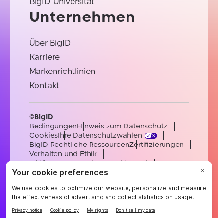
BigID-Universität
Unternehmen
Über BigID
Karriere
Markenrichtlinien
Kontakt
©BigID
Bedingungen
Hinweis zum Datenschutz
Cookies
Ihre Datenschutzwahlen
BigID Rechtliche Ressourcen
Zertifizierungen
Verhalten und Ethik
Erklärung zur modernen Sklaverei
Unterauftragsverarbeiter
Unterstützung
Karriere
[email protected]
English
German
French
Spanish
Portuguese