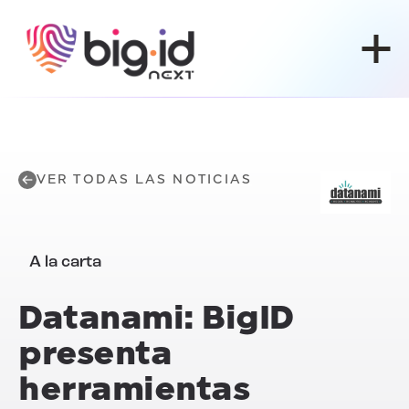
Ir al contenido
VER TODAS LAS NOTICIAS
A la carta
Datanami: BigID
presenta
herramientas