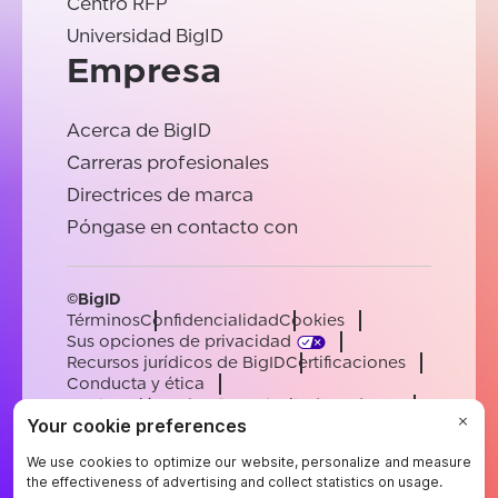
Centro RFP
Universidad BigID
Empresa
Acerca de BigID
Carreras profesionales
Directrices de marca
Póngase en contacto con
©BigID
Términos
Confidencialidad
Cookies
Sus opciones de privacidad
Recursos jurídicos de BigID
Certificaciones
Conducta y ética
Declaración sobre la esclavitud moderna
Subprocesadores
Ayuda
Carreras profesionales
[email protected]
English
German
French
Spanish
Portuguese