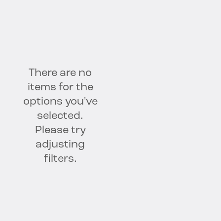
AI-Sicherheit
Entdeckung und Klassifizierung von
Daten
Daten-Intelligenz
Governance
There are no
Datenschutz und Compliance
items for the
options you've
Sicherheit
selected.
Please try
adjusting
filters.