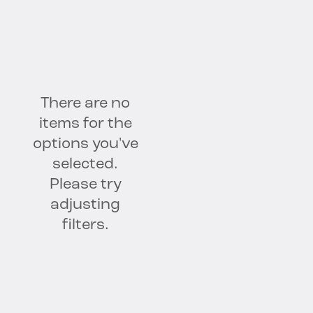
Seguridad AI
Descubrimiento y clasificación de datos
Inteligencia de datos
Gobernanza
Protección de datos
Seguridad
There are no
items for the
options you've
selected.
Please try
adjusting
filters.