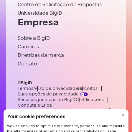
Centro de Solicitação de Propostas
Universidade BigID
Empresa
Sobre a BigID
Carreiras
Diretrizes da marca
Contato
©BigID
Termos
Aviso de privacidade
Biscoitos
Suas opções de privacidade
Recursos jurídicos da BigID
Certificações
Conduta e Ética
Declaração sobre a escravidão moderna
Subprocessadores
Apoiar
Carreiras
[email protected]
English
German
French
Spanish
Portuguese