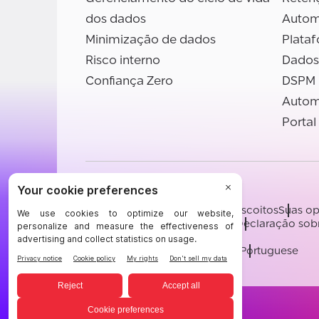
dos dados
Autom
Minimização de dados
Plata
Risco interno
Dados
Confiança Zero
DSPM
Autom
Portal
©BigID
Termos
Aviso de privacidade
Biscoitos
Suas op
Certificações
Conduta e Ética
Declaração sob
[email protected]
English
German
French
Spanish
Portuguese