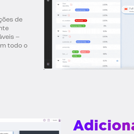
ções de
nte
áveis –
em todo o
Adicion