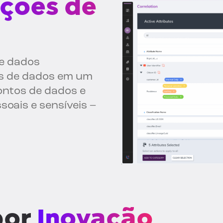
ações de
de dados
es de dados em um
pontos de dados e
soais e sensíveis –
por
Inovação