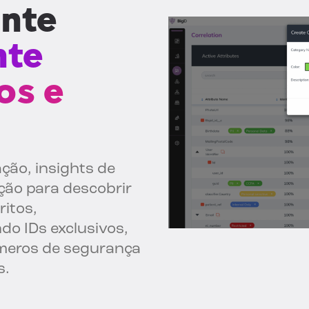
nte
nte
os e
ção, insights de
ão para descobrir
ritos,
do IDs exclusivos,
números de segurança
s.