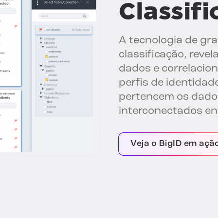
Classif
A tecnologia de gra
classificação, reve
dados e correlacio
perfis de identidad
pertencem os dados
interconectados en
Veja o BigID em açã