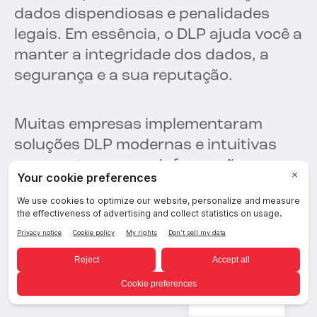
dados dispendiosas e penalidades
legais. Em essência, o DLP ajuda você a
manter a integridade dos dados, a
segurança e a sua reputação.
Muitas empresas implementaram
soluções DLP modernas e intuitivas
para proteger suas informações
confidenciais e evitar que saiam do
controle da empresa. Muitas outras
estão considerando implementar o
DLP por receio de serem multadas
por...
descumprimento das normas do
RGPD
.
Portuguese