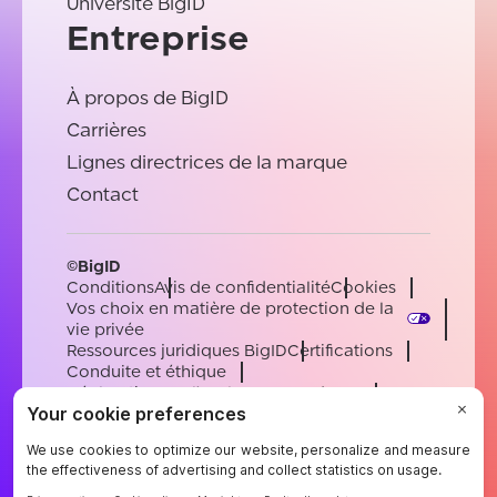
Université BigID
Entreprise
À propos de BigID
Carrières
Lignes directrices de la marque
Contact
©BigID
Conditions
Avis de confidentialité
Cookies
Vos choix en matière de protection de la
vie privée
Ressources juridiques BigID
Certifications
Conduite et éthique
Déclaration sur l'esclavage moderne
Sous-processeurs
Soutien
Carrières
[email protected]
English
German
French
Spanish
Portuguese