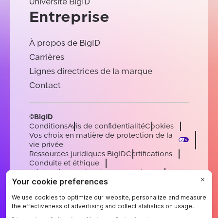
Université BigID
Entreprise
À propos de BigID
Carrières
Lignes directrices de la marque
Contact
©BigID
Conditions
Avis de confidentialité
Cookies
Vos choix en matière de protection de la
vie privée
Ressources juridiques BigID
Certifications
Conduite et éthique
Déclaration sur l'esclavage moderne
Sous-processeurs
Soutien
Carrières
[email protected]
English
German
French
Spanish
Portuguese