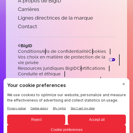
À propos de BigID
Carrières
Lignes directrices de la marque
Contact
©BigID
Conditions
Avis de confidentialité
Cookies
Vos choix en matière de protection de la
vie privée
Ressources juridiques BigID
Certifications
Conduite et éthique
Déclaration sur l'esclavage moderne
Sous-processeurs
Soutien
Carrières
[email protected]
English
German
French
Spanish
Portuguese