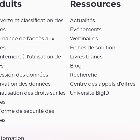
duits
Ressources
erte et classification des
Actualités
es
Evénements
rnance de l'accès aux
Webinaires
es
Fiches de solution
tement à l'utilisation de
Livres blancs
es
Blog
ession des données
Recherche
rvation des données
Centre des appels d'offres
tisation des droits sur les
Université BigID
es
forme de sécurité des
es
utomation