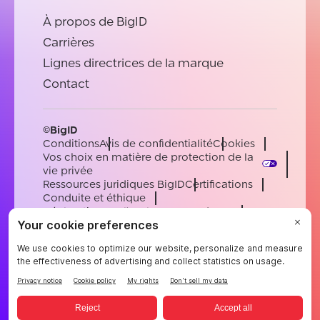
À propos de BigID
Carrières
Lignes directrices de la marque
Contact
©BigID
Conditions
Avis de confidentialité
Cookies
Vos choix en matière de protection de la
vie privée
Ressources juridiques BigID
Certifications
Conduite et éthique
Déclaration sur l'esclavage moderne
Sous-processeurs
Soutien
Carrières
[email protected]
English
German
French
Spanish
Portuguese