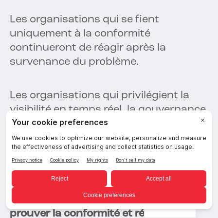
Les organisations qui se fient
uniquement à la conformité
continueront de réagir après la
survenance du problème.
Les organisations qui privilégient la
visibilité en temps réel, la gouvernance
des accès et la réduction de
l'exposition aux risques développeront
une résilience de sécurité plus forte.
L'avenir appartient aux organisations
qui comprennent la différence entre
French
prouver la conformité et réduire les