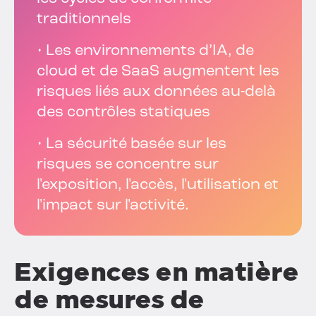
traditionnels
• Les environnements d’IA, de
cloud et de SaaS augmentent les
risques liés aux données au-delà
des contrôles statiques
• La sécurité basée sur les
risques se concentre sur
l'exposition, l'accès, l'utilisation et
l'impact sur l'activité.
Exigences en matière
de mesures de