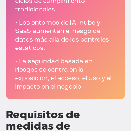
ciclos de cumplimiento
tradicionales.
• Los entornos de IA, nube y
SaaS aumentan el riesgo de
datos más allá de los controles
estáticos.
• La seguridad basada en
riesgos se centra en la
exposición, el acceso, el uso y el
impacto en el negocio.
Requisitos de
medidas de