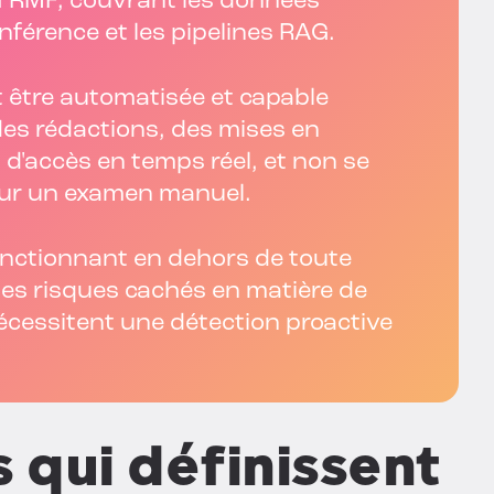
AI RMF, couvrant les données
nférence et les pipelines RAG.
it être automatisée et capable
des rédactions, des mises en
 d'accès en temps réel, et non se
pour un examen manuel.
onctionnant en dehors de toute
es risques cachés en matière de
nécessitent une détection proactive
s qui définissent