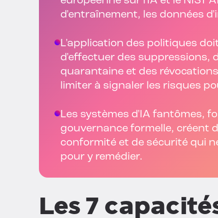
européenne sur l'IA et le NIST 
d'entraînement, les données d'i
L'application des politiques do
d'effectuer des suppressions, 
quarantaine et des révocations
limiter à signaler les risques 
Les systèmes d'IA fantômes, f
gouvernance formelle, créent d
conformité et de sécurité qui 
pour y remédier.
Les 7 capacité