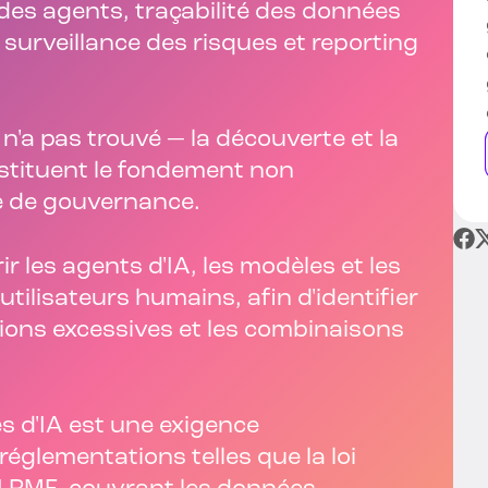
es agents, traçabilité des données
, surveillance des risques et reporting
n'a pas trouvé — la découverte et la
nstituent le fondement non
e de gouvernance.
ir les agents d'IA, les modèles et les
utilisateurs humains, afin d'identifier
tions excessives et les combinaisons
es d'IA est une exigence
réglementations telles que la loi