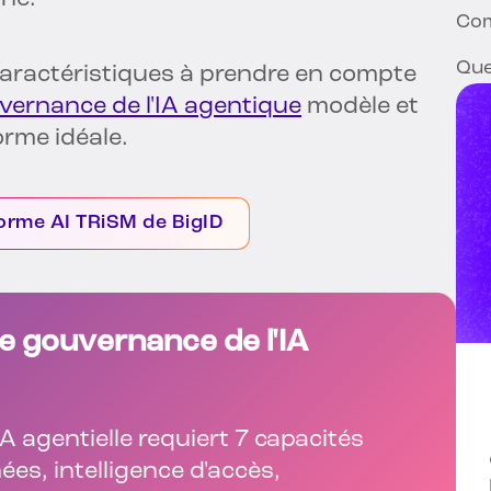
Com
Que
 caractéristiques à prendre en compte
vernance de l'IA agentique
modèle et
orme idéale.
forme AI TRiSM de BigID
de gouvernance de l'IA
A agentielle requiert 7 capacités
nées, intelligence d'accès,