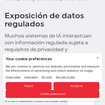
Exposición de datos
regulados
Muchos sistemas de IA interactúan
con información regulada sujeta a
requisitos de privacidad y
cumplimiento normativo.
Exposición a la
propiedad intelectual
Los agentes de IA pueden acceder a
Spanish
información comercial confidencial,