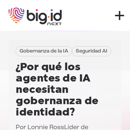
Ir al contenido
Gobernanza de la IA
Seguridad AI
¿Por qué los
agentes de IA
necesitan
gobernanza de
identidad?
Por
Lonnie Ross
Líder de