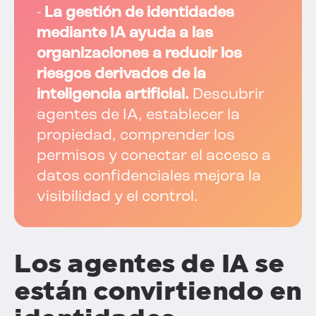
-
La gestión de identidades
mediante IA ayuda a las
organizaciones a reducir los
riesgos derivados de la
inteligencia artificial.
Descubrir
agentes de IA, establecer la
propiedad, comprender los
permisos y conectar el acceso a
datos confidenciales mejora la
visibilidad y el control.
Los agentes de IA se
están convirtiendo en