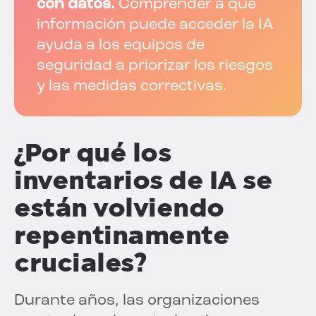
con datos.
Comprender a qué
información puede acceder la IA
ayuda a los equipos de
seguridad a priorizar los riesgos
y las medidas correctivas.
¿Por qué los
inventarios de IA se
están volviendo
repentinamente
cruciales?
Durante años, las organizaciones