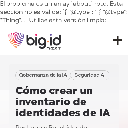
El problema es un array `about` roto. Esta
sección no es válida: `{ "@type": " { "@type":
"Thing"...` Utilice esta versión limpia:
Ir al contenido
Gobernanza de la IA
Seguridad AI
Cómo crear un
inventario de
identidades de IA