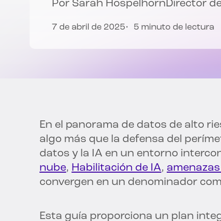
Por
Sarah Hospelhorn
Director d
7 de abril de 2025
5 minuto de lectura
En el panorama de datos de alto rie
algo más que la defensa del perímet
datos y la IA en un entorno interc
nube
,
Habilitación de IA
,
amenazas 
convergen en un denominador comú
Esta guía proporciona un plan integ