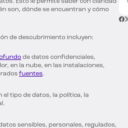
atos. Esto le permite saber con claridad
uién son, dónde se encuentran y cómo
ción de descubrimiento incluyen:
rofundo
de datos confidenciales,
or, en la nube, en las instalaciones,
urados
fuentes
.
el tipo de datos, la política, la
l.
datos sensibles, personales, regulados,