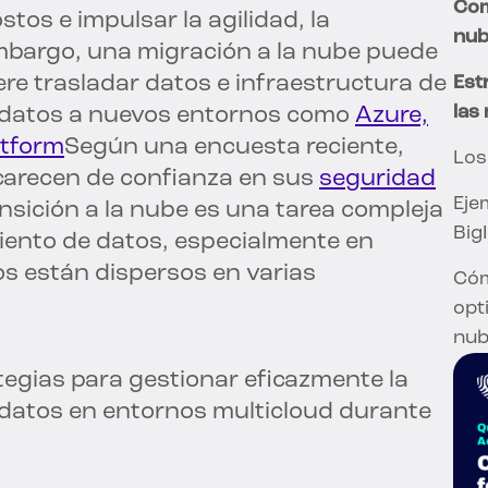
Com
tos e impulsar la agilidad, la
nu
 embargo, una migración a la nube puede
re trasladar datos e infraestructura de
Est
las
 datos a nuevos entornos como
Azure,
atform
Según una encuesta reciente,
Los
 carecen de confianza en sus
seguridad
Eje
nsición a la nube es una tarea compleja
Big
iento de datos, especialmente en
s están dispersos en varias
Cóm
opt
nu
tegias para gestionar eficazmente la
 datos en entornos multicloud durante