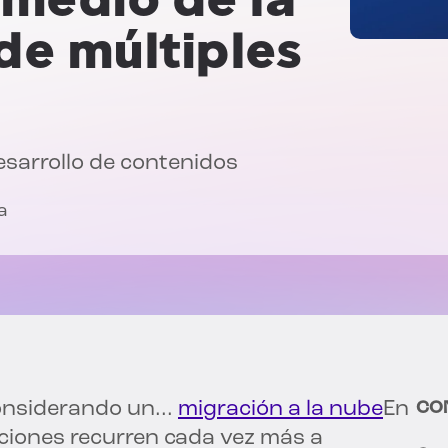
de múltiples
esarrollo de contenidos
a
onsiderando un...
migración a la nube
En
CO
aciones recurren cada vez más a