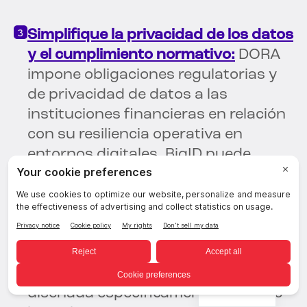
Simplifique la privacidad de los datos
y el cumplimiento normativo:
DORA
impone obligaciones regulatorias y
de privacidad de datos a las
instituciones financieras en relación
con su resiliencia operativa en
entornos digitales. BigID puede
ayudar a las instituciones
financieras a cumplir con los
estrictos requisitos de DORA en
materia de protección de datos y
privacidad. La solución integral de
privacidad y seguridad de BigID está
Spanish
diseñada específicamente para que