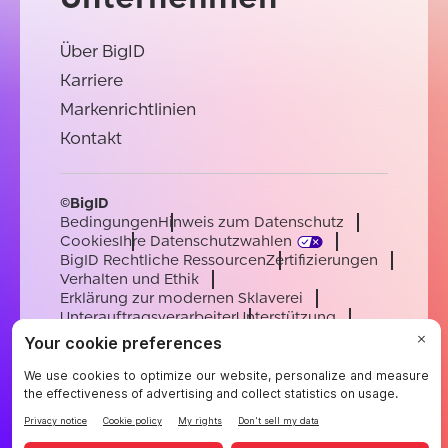
Über BigID
Karriere
Markenrichtlinien
Kontakt
©BigID
Bedingungen
Hinweis zum Datenschutz
Cookies
Ihre Datenschutzwahlen
BigID Rechtliche Ressourcen
Zertifizierungen
Verhalten und Ethik
Erklärung zur modernen Sklaverei
Unterauftragsverarbeiter
Unterstützung
Karriere
[email protected]
English
German
French
Spanish
Portuguese