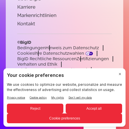
Karriere
Markenrichtlinien
Kontakt
©BigID
Bedingungen
Hinweis zum Datenschutz
Cookies
Ihre Datenschutzwahlen
BigID Rechtliche Ressourcen
Zertifizierungen
Verhalten und Ethik
Erklärung zur modernen Sklaverei
Unterauftragsverarbeiter
Unterstützung
Karriere
[email protected]
English
German
French
Spanish
Portuguese
German