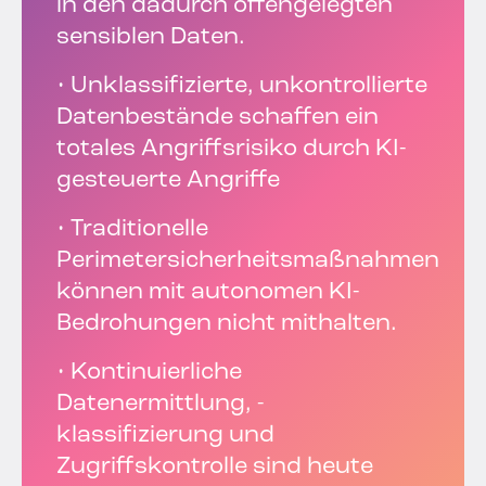
in den dadurch offengelegten
sensiblen Daten.
• Unklassifizierte, unkontrollierte
Datenbestände schaffen ein
totales Angriffsrisiko durch KI-
gesteuerte Angriffe
• Traditionelle
Perimetersicherheitsmaßnahmen
können mit autonomen KI-
Bedrohungen nicht mithalten.
• Kontinuierliche
Datenermittlung, -
klassifizierung und
Zugriffskontrolle sind heute